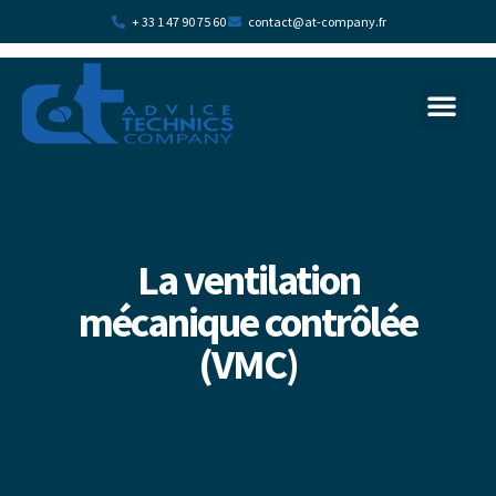
+ 33 1 47 90 75 60
contact@at-company.fr
La transition écologi
Plan d’acc
La ventilation
mécanique contrôlée
(VMC)