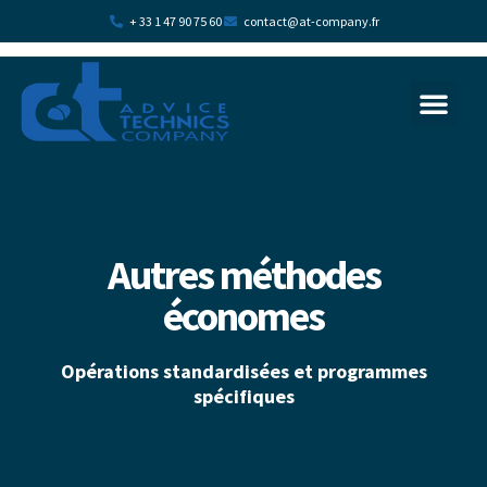
+ 33 1 47 90 75 60
contact@at-company.fr
La transition écologi
Plan d’acc
Autres méthodes
économes
Opérations standardisées et programmes
spécifiques