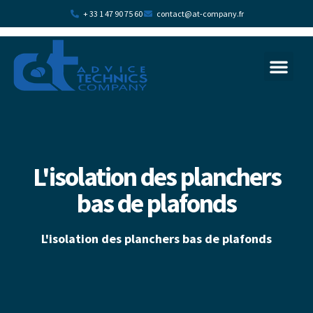
+ 33 1 47 90 75 60
contact@at-company.fr
La transition écologi
Plan d’acc
L'isolation des planchers
bas de plafonds
L'isolation des planchers bas de plafonds