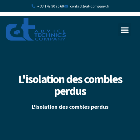
+ 33 1 47 90 75 60
contact@at-company.fr
La transition écologi
Plan d’acc
L'isolation des combles
perdus
L'isolation des combles
perdus