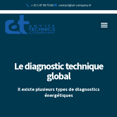
+ 33 1 47 90 75 60
contact@at-company.fr
La transition écologi
Plan d’acc
Le diagnostic technique
global
Il existe plusieurs types de diagnostics
énergétiques