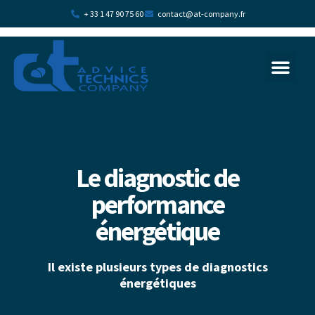
+ 33 1 47 90 75 60
contact@at-company.fr
La transition écologi
Plan d’acc
Le diagnostic de
performance
énergétique
Il existe plusieurs types de diagnostics
énergétiques